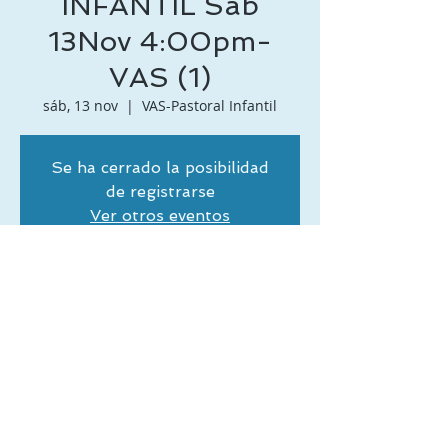
INFANTIL Sáb
13Nov 4:00pm-
VAS (1)
sáb, 13 nov
  |  
VAS-Pastoral Infantil
Se ha cerrado la posibilidad
de registrarse
Ver otros eventos
Horario y Ubicación
13 nov 2021, 3:00 p. m. – 14 nov 2021,
3:00 p. m.
VAS-Pastoral Infantil
Desamparados, San José, Costa Rica,
(506) 2250-4963