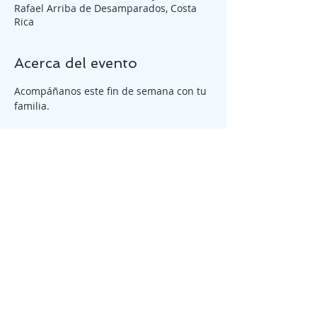
Rafael Arriba de Desamparados, Costa
Rica
Acerca del evento
Acompáñanos este fin de semana con tu 
familia.
Tickets
Entradas agotadas
Tipo de entrada
Reunión General Domingo
10pm
Precio
₡0,00