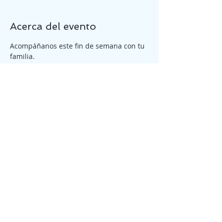
Acerca del evento
Acompáñanos este fin de semana con tu 
familia.
Tickets
Venta finalizada
Tipo de entrada
Reunión General Dom 10:00
am
Precio
₡0,00