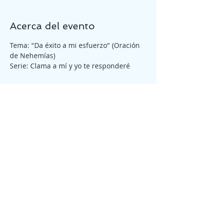
Acerca del evento
Tema: "Da éxito a mi esfuerzo" (Oración 
de Nehemías)
Serie: Clama a mí y yo te responderé
Tickets
Entradas agotadas
Tipo de entrada
Reunión General Domingo
10pm
Precio
₡0,00