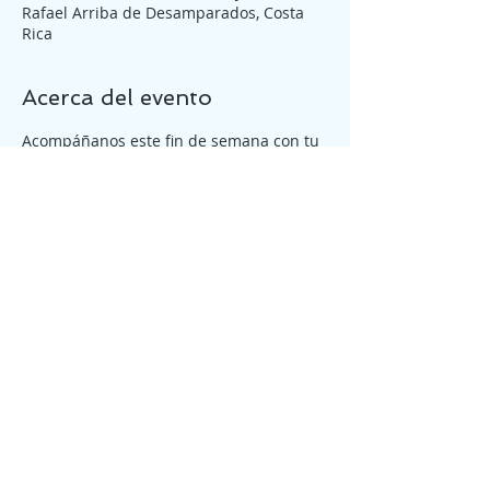
Rafael Arriba de Desamparados, Costa
Rica
Acerca del evento
Acompáñanos este fin de semana con tu 
familia.
Tickets
Venta finalizada
Tipo de entrada
Reunión General Sábado 4pm
Precio
₡0,00