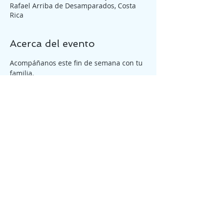
Rafael Arriba de Desamparados, Costa
Rica
Acerca del evento
Acompáñanos este fin de semana con tu 
familia.
Tickets
Venta finalizada
Tipo de entrada
Reunión General Sábado
6:30pm
Precio
₡0,00