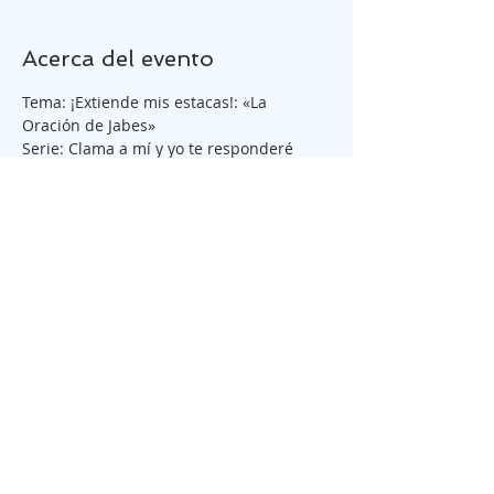
Acerca del evento
Tema: ¡Extiende mis estacas!: «La 
Oración de Jabes»
Serie: Clama a mí y yo te responderé
Tickets
Venta finalizada
Tipo de entrada
Reunión General Sábado
6:30pm
Precio
₡0,00